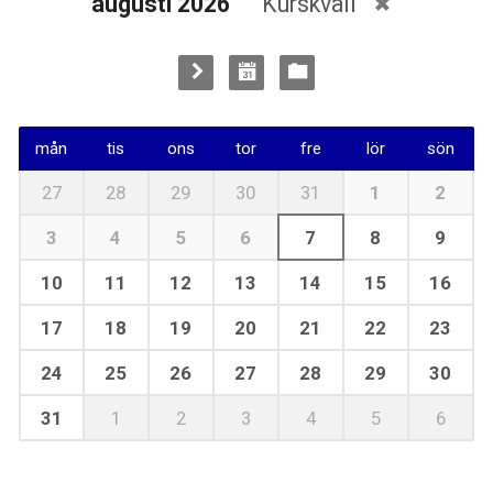
augusti 2026
Kurskväll
mån
tis
ons
tor
fre
lör
sön
27
28
29
30
31
1
2
3
4
5
6
7
8
9
10
11
12
13
14
15
16
17
18
19
20
21
22
23
24
25
26
27
28
29
30
31
1
2
3
4
5
6