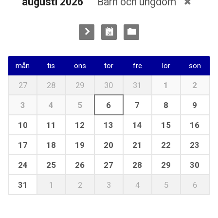
augusti 2026
Barn och ungdom
mån
tis
ons
tor
fre
lör
sön
27
28
29
30
31
1
2
3
4
5
6
7
8
9
10
11
12
13
14
15
16
17
18
19
20
21
22
23
24
25
26
27
28
29
30
31
1
2
3
4
5
6