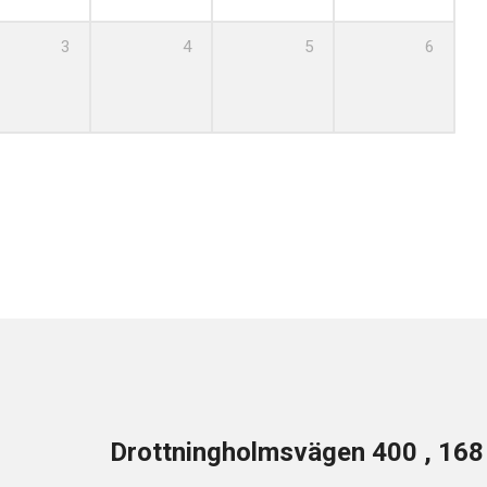
3
4
5
6
Drottningholmsvägen 400 , 16