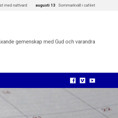
st med nattvard
augusti 13
Sommarkväll i caféet
äxande gemenskap med Gud och varandra