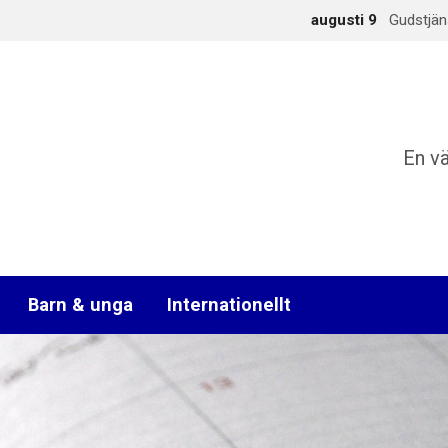
augusti 9
Gudstjän
En v
Barn & unga
Internationellt