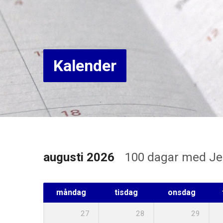
Kalender
augusti 2026
100 dagar med J
måndag
tisdag
onsdag
27
28
29