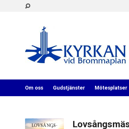
Om oss
Gudstjänster
Mötesplatser
Lovsångsmä