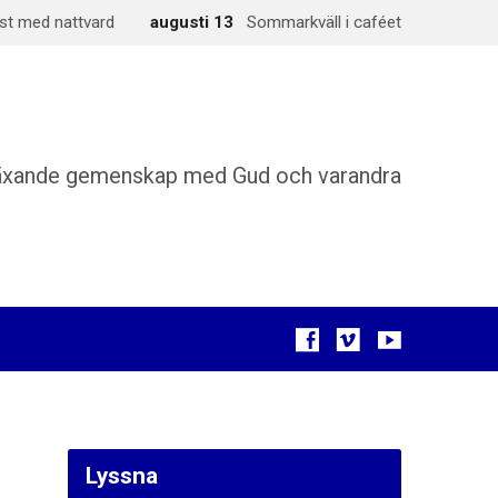
st med nattvard
augusti 13
Sommarkväll i caféet
äxande gemenskap med Gud och varandra
Lyssna