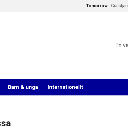
Tomorrow
Gudstjän
En v
Barn & unga
Internationellt
ssa