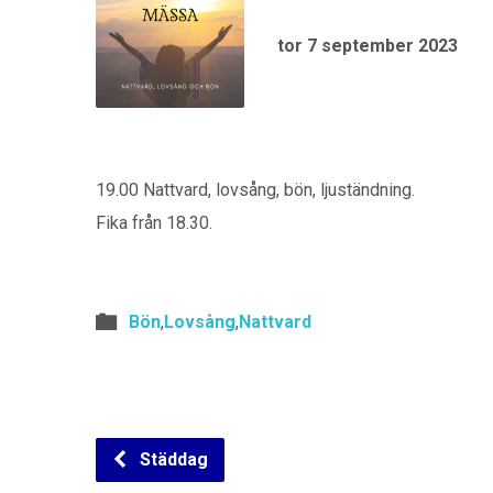
tor 7 september 2023
19.00 Nattvard, lovsång, bön, ljuständning.
Fika från 18.30.
Bön
,
Lovsång
,
Nattvard
Städdag