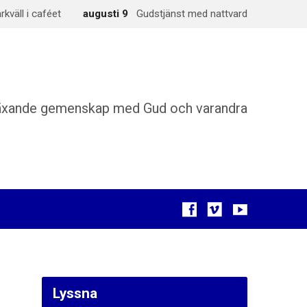
väll i caféet
augusti 9
Gudstjänst med nattvard
äxande gemenskap med Gud och varandra
Lyssna