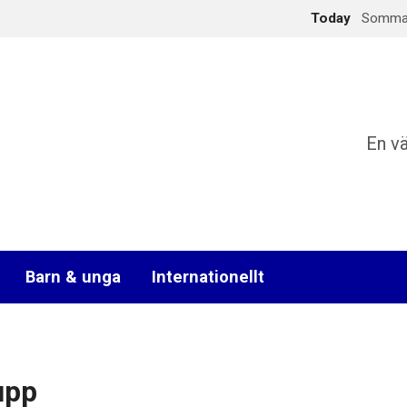
Today
Sommark
En v
Barn & unga
Internationellt
upp