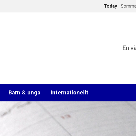
Today
Sommark
En v
Barn & unga
Internationellt