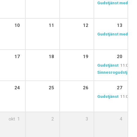
Gudstjänst med natt
10
11
12
13
Gudstjänst med alla
17
18
19
20
Gudstjänst
11:00
Sinnesrogudstjänst
24
25
26
27
Gudstjänst
11:00
okt
1
2
3
4