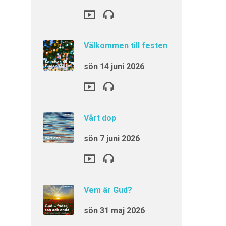
vard
11:00
Välkommen till festen
 åldrar
11:00
sön 14 juni 2026
Vårt dop
 med nattvard
17:00
sön 7 juni 2026
Vem är Gud?
sön 31 maj 2026