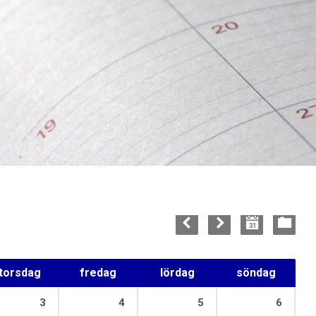
torsdag
fredag
lördag
söndag
3
4
5
6