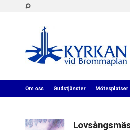
Om oss
Gudstjänster
Mötesplatser
Lovsångsmäss