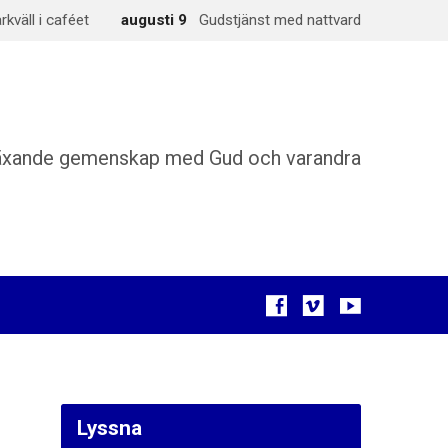
väll i caféet
augusti 9
Gudstjänst med nattvard
äxande gemenskap med Gud och varandra
Lyssna