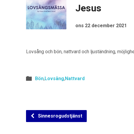
Jesus
ons 22 december 2021
Lovsång och bön, nattvard och ljuständning, möjlighet
Bön
,
Lovsång
,
Nattvard
Sinnesrogudstjänst