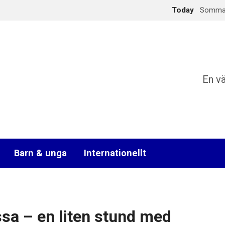
Today
Sommark
En v
Barn & unga
Internationellt
a – en liten stund med