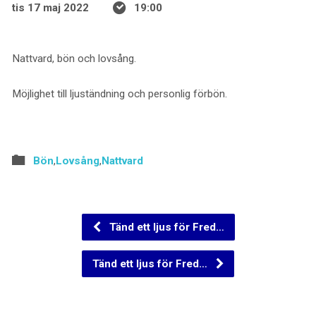
tis 17 maj 2022
19:00
Nattvard, bön och lovsång.
Möjlighet till ljuständning och personlig förbön.
Bön
,
Lovsång
,
Nattvard
Tänd ett ljus för Fred…
Tänd ett ljus för Fred…