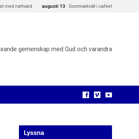
st med nattvard
augusti 13
Sommarkväll i caféet
äxande gemenskap med Gud och varandra
Lyssna