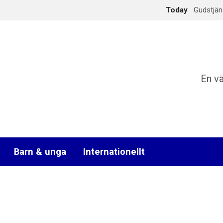
Today
Gudstjän
En v
Barn & unga
Internationellt