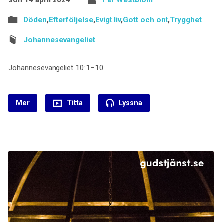
Döden
,
Efterföljelse
,
Evigt liv
,
Gott och ont
,
Trygghet
Johannesevangeliet
Johannesevangeliet 10:1–10
Mer
Titta
Lyssna