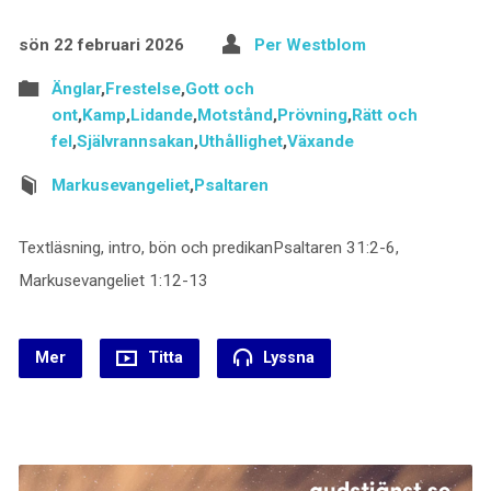
sön 22 februari 2026
Per Westblom
Änglar
,
Frestelse
,
Gott och
ont
,
Kamp
,
Lidande
,
Motstånd
,
Prövning
,
Rätt och
fel
,
Självrannsakan
,
Uthållighet
,
Växande
Markusevangeliet
,
Psaltaren
Textläsning, intro, bön och predikanPsaltaren 31:2-6,
Markusevangeliet 1:12-13
Mer
Titta
Lyssna