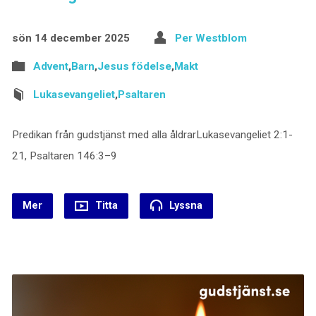
sön 14 december 2025
Per Westblom
Advent
,
Barn
,
Jesus födelse
,
Makt
Lukasevangeliet
,
Psaltaren
Predikan från gudstjänst med alla åldrarLukasevangeliet 2:1-
21, Psaltaren 146:3–9
Mer
Titta
Lyssna