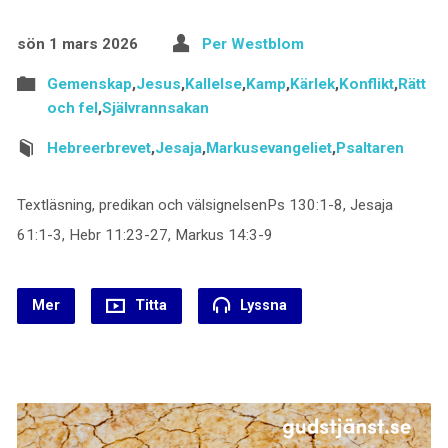
sön 1 mars 2026
Per Westblom
Gemenskap
,
Jesus
,
Kallelse
,
Kamp
,
Kärlek
,
Konflikt
,
Rätt
och fel
,
Självrannsakan
Hebreerbrevet
,
Jesaja
,
Markusevangeliet
,
Psaltaren
Textläsning, predikan och välsignelsenPs 130:1-8, Jesaja
61:1-3, Hebr 11:23-27, Markus 14:3-9
Mer
Titta
Lyssna