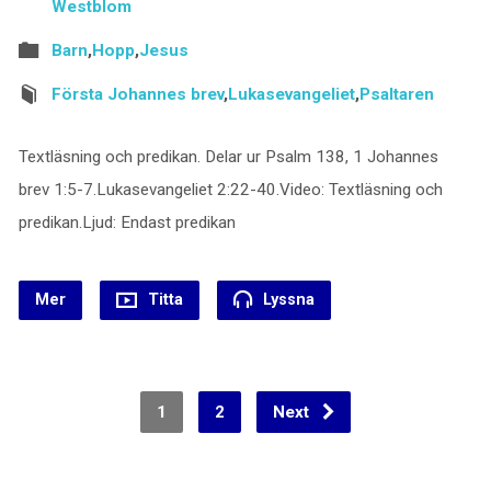
Westblom
Barn
,
Hopp
,
Jesus
Första Johannes brev
,
Lukasevangeliet
,
Psaltaren
Textläsning och predikan. Delar ur Psalm 138, 1 Johannes
brev 1:5-7.Lukasevangeliet 2:22-40.Video: Textläsning och
predikan.Ljud: Endast predikan
Mer
Titta
Lyssna
1
2
Next