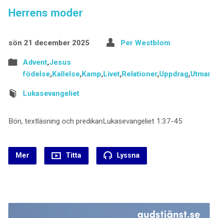
Herrens moder
sön 21 december 2025
Per Westblom
Advent
,
Jesus
födelse
,
Kallelse
,
Kamp
,
Livet
,
Relationer
,
Uppdrag
,
Utmani
Lukasevangeliet
Bön, textläsning och predikanLukasevangeliet 1:37-45
Mer
Titta
Lyssna