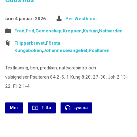
sön 4 januari 2026
Per Westblom
Fred
,
Frid
,
Gemenskap
,
Kroppen
,
Kyrkan
,
Nattvarden
Filipperbrevet
,
Första
Kungaboken
,
Johannesevangeliet
,
Psaltaren
Textläsning, bön, predikan, nattvardsintro och
välsignelsenPsaltaren 84:2-5, 1 Kung 8:20, 27-30, Joh 2:13-
22, Fil 2:1-4
Mer
Titta
Lyssna