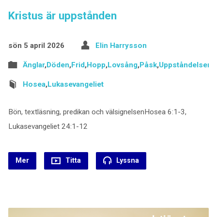
Kristus är uppstånden
sön 5 april 2026
Elin Harrysson
Änglar
,
Döden
,
Frid
,
Hopp
,
Lovsång
,
Påsk
,
Uppståndelsen
Hosea
,
Lukasevangeliet
Bön, textläsning, predikan och välsignelsenHosea 6:1-3,
Lukasevangeliet 24:1-12
Mer
Titta
Lyssna