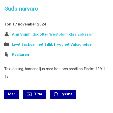
Guds närvaro
sön 17 november 2024
Ann Signhildsdotter Westblom
,
Klas Eriksson
Livet
,
Tacksamhet
,
Tillit
,
Trygghet
,
Välsignelse
Psaltaren
Textläsning, barnens ljus med bön och predikan Psalm 139:1-
18
Mer
Titta
Lyssna