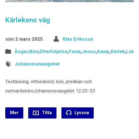
Kärlekens väg
sön 2 mars 2025
Klas Eriksson
Ånger
,
Bön
,
Efterföljelse
,
Fasta
,
Jesus
,
Kamp
,
Kärlek
,
Lidan
Johannesevangeliet
Textläsning, vittnesbörd, bön, predikan och
nattvardsintroJohannesevangeliet 12:20-33
Mer
Titta
Lyssna