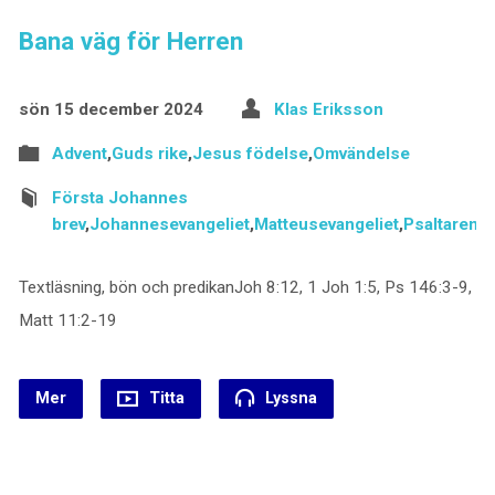
Bana väg för Herren
sön 15 december 2024
Klas Eriksson
Advent
,
Guds rike
,
Jesus födelse
,
Omvändelse
Första Johannes
brev
,
Johannesevangeliet
,
Matteusevangeliet
,
Psaltaren
Textläsning, bön och predikanJoh 8:12, 1 Joh 1:5, Ps 146:3-9,
Matt 11:2-19
Mer
Titta
Lyssna