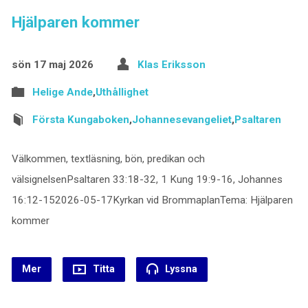
Hjälparen kommer
sön 17 maj 2026
Klas Eriksson
Helige Ande
,
Uthållighet
Första Kungaboken
,
Johannesevangeliet
,
Psaltaren
Välkommen, textläsning, bön, predikan och
välsignelsenPsaltaren 33:18-32, 1 Kung 19:9-16, Johannes
16:12-152026-05-17Kyrkan vid BrommaplanTema: Hjälparen
kommer
Mer
Titta
Lyssna