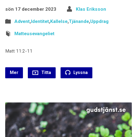
sön 17 december 2023
Klas Eriksson
Advent
,
Identitet
,
Kallelse
,
Tjänande
,
Uppdrag
Matteusevangeliet
Matt 11:2-11
Mer
Titta
Lyssna