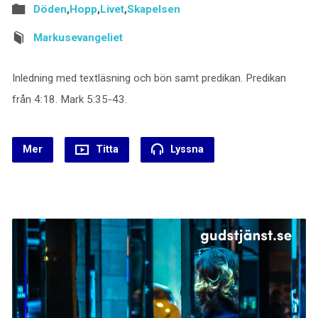
Döden
,
Hopp
,
Livet
,
Skapelsen
Markusevangeliet
Inledning med textläsning och bön samt predikan. Predikan
från 4:18. Mark 5:35-43.
Mer
Titta
Lyssna