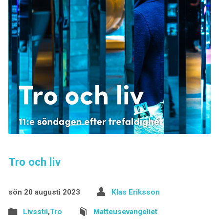
Tro och liv
sön 20 augusti 2023
Klas Eriksson
Livsstil
,
Tro
Matteusevangeliet