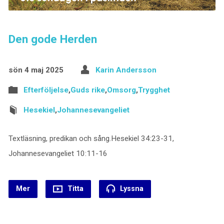
Den gode Herden
sön 4 maj 2025
Karin Andersson
Efterföljelse
,
Guds rike
,
Omsorg
,
Trygghet
Hesekiel
,
Johannesevangeliet
Textläsning, predikan och sång.Hesekiel 34:23-31,
Johannesevangeliet 10:11-16
Mer
Titta
Lyssna