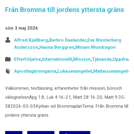
Från Bromma till jordens yttersta gräns
sön 3 maj 2026
Alfred Kjellberg
,
Barbro Daelander
,
Eva Westerberg
Andersson
,
Hanna Berggren
,
Miriam Mondragon
Efterföljelse
,
Internationellt
,
Mission
,
Tjänande
,
Uppdrag
,
Apostlagärningarna
,
Lukasevangeliet
,
Matteusevangeliet
Välkommen, textläsning, erfarenheter från mission, bönoch
välsignelsenApg 1:8, Luk 4:16-21, Matt 28:16-20, Matt 9:35-
382026-05-03Kyrkan vid BrommaplanTema: Från Bromma till
jordens yttersta gräns