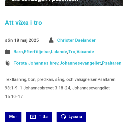
Att växa i tro
sön 18 maj 2025
Christer Daelander
Barn
,
Efterföljelse
,
Lidande
,
Tro
,
Växande
Första Johannes brev
,
Johannesevangeliet
,
Psaltaren
Textläsning, bön, predikan, sång, och välsignelsenPsaltaren
98:1-9, 1 Johannesbrevet 3:18-24, Johannesevangeliet
15:10-17.
Mer
Titta
Lyssna