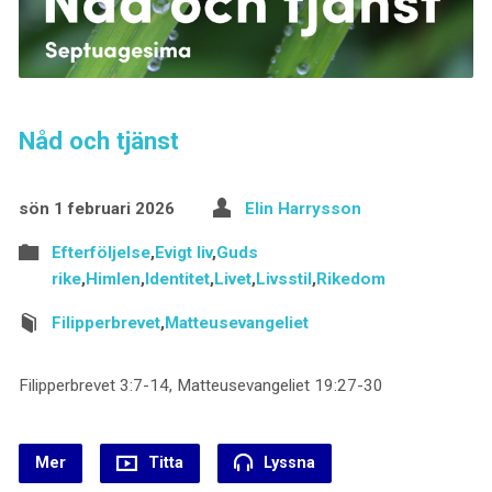
Nåd och tjänst
sön 1 februari 2026
Elin Harrysson
Efterföljelse
,
Evigt liv
,
Guds
rike
,
Himlen
,
Identitet
,
Livet
,
Livsstil
,
Rikedom
Filipperbrevet
,
Matteusevangeliet
Filipperbrevet 3:7-14, Matteusevangeliet 19:27-30
Mer
Titta
Lyssna