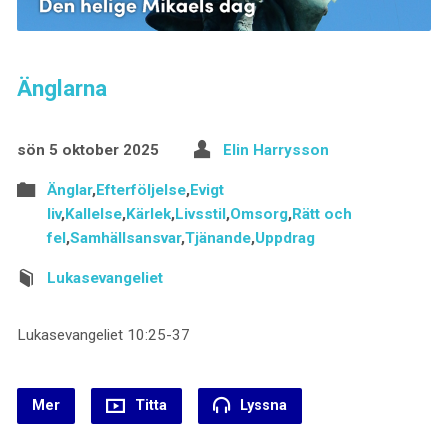
Änglarna
sön 5 oktober 2025
Elin Harrysson
Änglar
,
Efterföljelse
,
Evigt
liv
,
Kallelse
,
Kärlek
,
Livsstil
,
Omsorg
,
Rätt och
fel
,
Samhällsansvar
,
Tjänande
,
Uppdrag
Lukasevangeliet
Lukasevangeliet 10:25-37
Mer
Titta
Lyssna