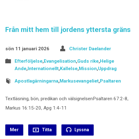
Från mitt hem till jordens yttersta gräns
sön 11 januari 2026
Christer Daelander
Efterföljelse
,
Evangelisation
,
Guds rike
,
Helige
Ande
,
Internationellt
,
Kallelse
,
Mission
,
Uppdrag
Apostlagärningarna
,
Markusevangeliet
,
Psaltaren
Textläsning, bön, predikan och välsignelsenPsaltaren 67:2-8,
Markus 16:15-20, Apg 1:4-11
Mer
Titta
Lyssna