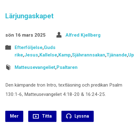
Lärjungaskapet
sön 16 mars 2025
Alfred Kjellberg
Efterföljelse
,
Guds
rike
,
Jesus
,
Kallelse
,
Kamp
,
Självrannsakan
,
Tjänande
,
Uppd
Matteusevangeliet
,
Psaltaren
Den kämpande tron Intro, textläsning och predikan Psalm
130:1-6, Matteusevangeliet 4:18-20 & 16:24-25.
Mer
Titta
Lyssna