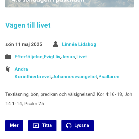
Vägen till livet
sön 11 maj 2025
Linnéa Lidskog
Efterföljelse
,
Evigt liv
,
Jesus
,
Livet
Andra
Korinthierbrevet
,
Johannesevangeliet
,
Psaltaren
Textläsning, bön, predikan och välsignelsen2 Kor 4:16-18, Joh
14:1-14, Psalm 25
Mer
Titta
Lyssna