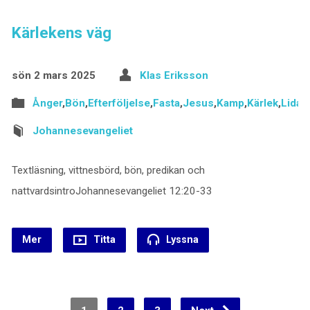
Kärlekens väg
sön 2 mars 2025
Klas Eriksson
Ånger
,
Bön
,
Efterföljelse
,
Fasta
,
Jesus
,
Kamp
,
Kärlek
,
Lidan
Johannesevangeliet
Textläsning, vittnesbörd, bön, predikan och
nattvardsintroJohannesevangeliet 12:20-33
Mer
Titta
Lyssna