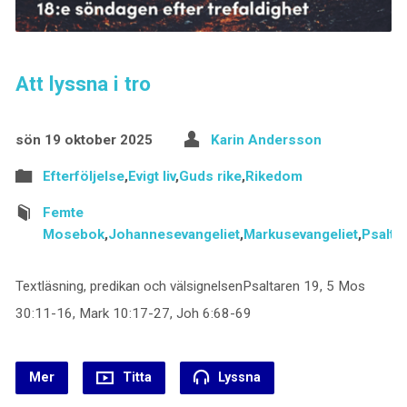
Att lyssna i tro
sön 19 oktober 2025
Karin Andersson
Efterföljelse
,
Evigt liv
,
Guds rike
,
Rikedom
Femte
Mosebok
,
Johannesevangeliet
,
Markusevangeliet
,
Psalta
Textläsning, predikan och välsignelsenPsaltaren 19, 5 Mos
30:11-16, Mark 10:17-27, Joh 6:68-69
Mer
Titta
Lyssna