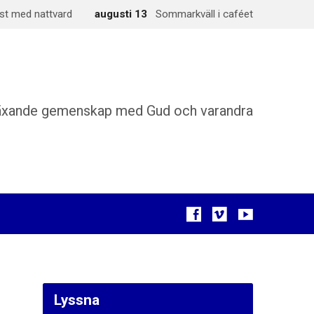
st med nattvard
augusti 13
Sommarkväll i caféet
äxande gemenskap med Gud och varandra
Lyssna