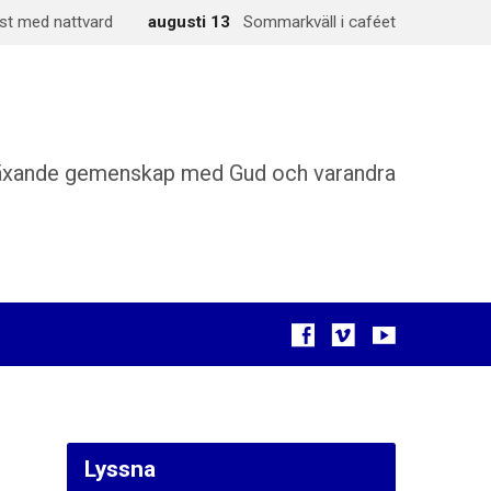
st med nattvard
augusti 13
Sommarkväll i caféet
äxande gemenskap med Gud och varandra
Lyssna