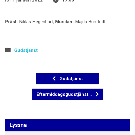
lör 1 januari 2022
17:00
Präst:
Niklas Hegenbart,
Musiker:
Majda Burstedt
Gudstjänst
Gudstjänst
Eftermiddagsgudstjänst…
Lyssna