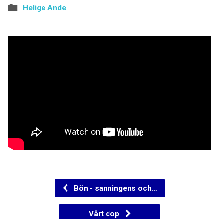
Helige Ande
Bön - sanningens och…
Vårt dop