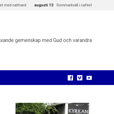
st med nattvard
augusti 13
Sommarkväll i caféet
äxande gemenskap med Gud och varandra