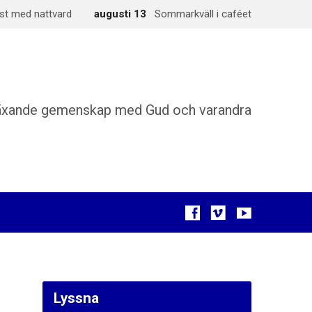
st med nattvard
augusti 13
Sommarkväll i caféet
äxande gemenskap med Gud och varandra
Lyssna