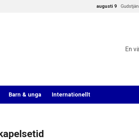
augusti 9
Gudstjän
En v
Barn & unga
Internationellt
kapelsetid