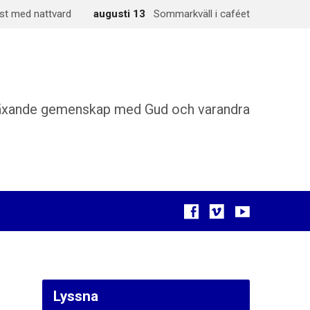
st med nattvard
augusti 13
Sommarkväll i caféet
äxande gemenskap med Gud och varandra
Lyssna