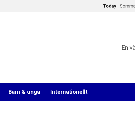
Today
Sommark
En v
Barn & unga
Internationellt