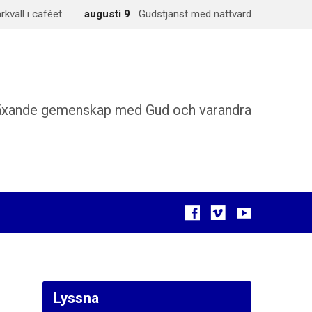
väll i caféet
augusti 9
Gudstjänst med nattvard
äxande gemenskap med Gud och varandra
Lyssna