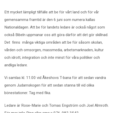
Ett mycket lämpligt tillfälle att be för vårt land och för vår
gemensamma framtid är den 6 juni som numera kallas
Nationaldagen. Att be för landets ledare är också något som
också Bibeln uppmanar oss att göra därför att det gör skillnad.
Det finns många viktiga områden att be för såsom skolan,
vården och omsorgen, massmedia, arbetsmarknaden, kultur
och idrott, integration och inte minst för våra politiker och
andliga ledare.
Vi samlas kl. 11.00 vid Åkeshovs T-bana för att sedan vandra
genom Judarnskogen för att sedan stanna till vid olika
bönestationer. Tag med fika.
Ledare är Rose-Marie och Tomas Engström och Joel Almroth.
För mer info Ring eller sms:a 076-082 3542