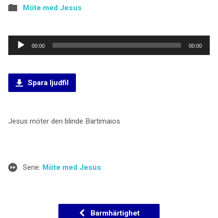
Möte med Jesus
Ljudspelare
00:00
00:00
Spara ljudfil
Jesus möter den blinde Bartimaios
Serie:
Möte med Jesus
Barmhärtighet