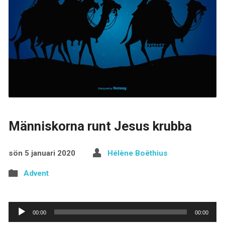
Människorna runt Jesus krubba
sön 5 januari 2020
Hélène Boëthius
Advent
Ljudspelare
00:00
00:00