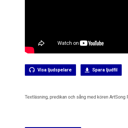
Visa ljudspelare
Spara ljudfil
Textläsning, predikan och sång med kören ArtSong 