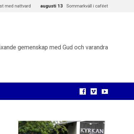
st med nattvard
augusti 13
Sommarkväll i caféet
äxande gemenskap med Gud och varandra