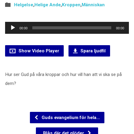
Helgelse
,
Helige Ande
,
Kroppen
,
Människan
Ljudspelare
00:00
00:00
Show Video Player
Spara ljudfil
Hur ser Gud på våra kroppar och hur vill han att vi ska se på
dem?
Guds evangelium för hela…
Blås där det glöder