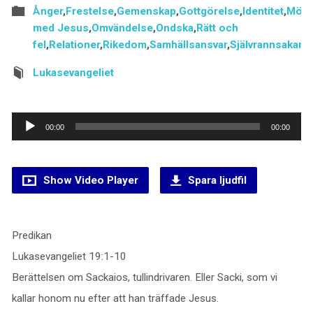
Ånger
,
Frestelse
,
Gemenskap
,
Gottgörelse
,
Identitet
,
Möte
med Jesus
,
Omvändelse
,
Ondska
,
Rätt och
fel
,
Relationer
,
Rikedom
,
Samhällsansvar
,
Självrannsakan
Lukasevangeliet
Ljudspelare
00:00
00:00
Show Video Player
Spara ljudfil
Predikan
Lukasevangeliet 19:1-10
Berättelsen om Sackaios, tullindrivaren. Eller Sacki, som vi
kallar honom nu efter att han träffade Jesus.