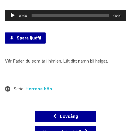
Ljudspelare
00:00
00:00
Spara ljudfil
Vår Fader, du som är i himlen. Låt ditt namn bli helgat.
Serie:
Herrens bön
Lovsång