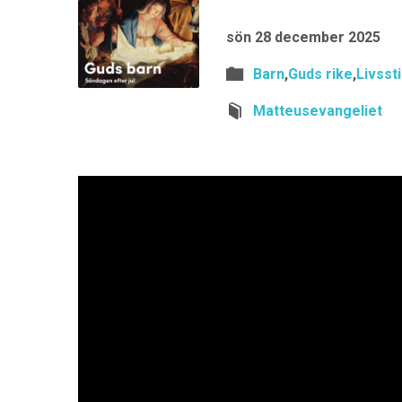
sön 28 december 2025
Barn
,
Guds rike
,
Livssti
Matteusevangeliet