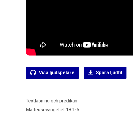
Visa ljudspelare
Spara ljudfil
Textläsning och predikan
Matteusevangeliet 18:1-5