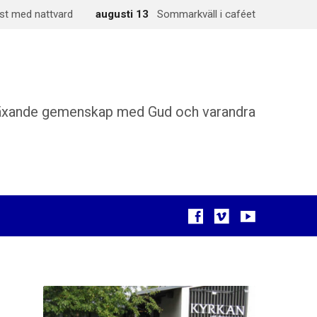
st med nattvard
augusti 13
Sommarkväll i caféet
äxande gemenskap med Gud och varandra