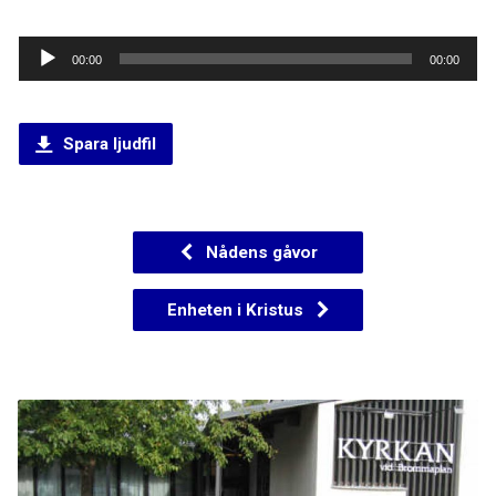
Ljudspelare
00:00
00:00
Spara ljudfil
Nådens gåvor
Enheten i Kristus