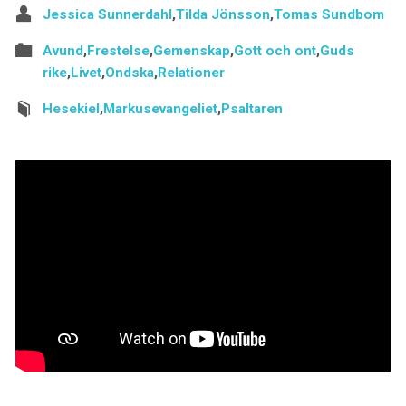
Jessica Sunnerdahl
,
Tilda Jönsson
,
Tomas Sundbom
Avund
,
Frestelse
,
Gemenskap
,
Gott och ont
,
Guds
rike
,
Livet
,
Ondska
,
Relationer
Hesekiel
,
Markusevangeliet
,
Psaltaren