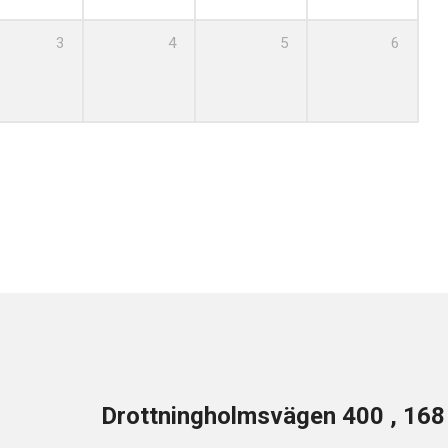
3
4
5
6
Drottningholmsvägen 400 , 16