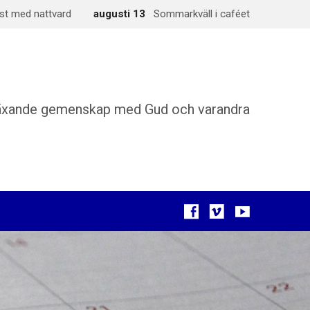
st med nattvard
augusti 13
Sommarkväll i caféet
äxande gemenskap med Gud och varandra