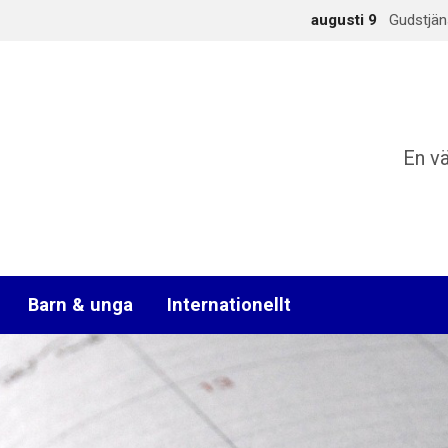
augusti 9
Gudstjän
En v
Barn & unga
Internationellt