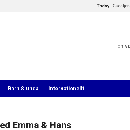
Today
Gudstjän
En v
Barn & unga
Internationellt
med Emma & Hans