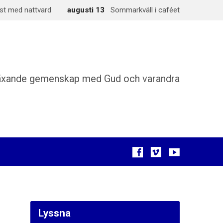
st med nattvard
augusti 13
Sommarkväll i caféet
äxande gemenskap med Gud och varandra
Lyssna