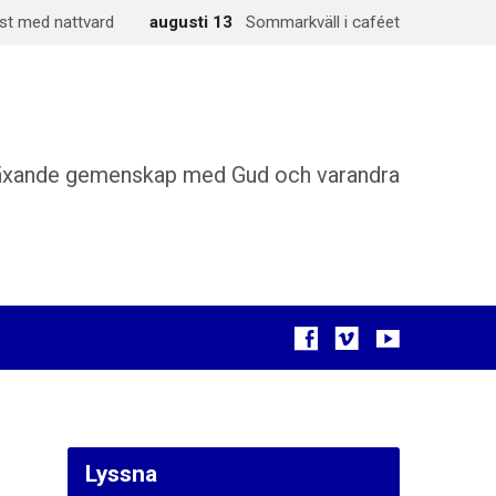
st med nattvard
augusti 13
Sommarkväll i caféet
äxande gemenskap med Gud och varandra
Lyssna