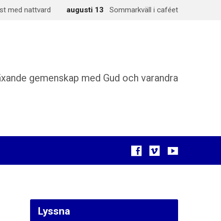
st med nattvard
augusti 13
Sommarkväll i caféet
äxande gemenskap med Gud och varandra
Lyssna